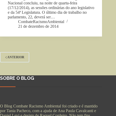
Nacional concluiu, na noite de quarta-feira
(17/12/2014), as sessões ordinárias do ano legislativo
e da 54ª Legislatura. O último dia de trabalho no
parlamento, 22, deverá ser…
CombateRacismoAmbiental
21 de dezembro de 2014
ANTERIOR
SOBRE O BLOG
O Blog Combate Racismo Ambiental foi criado e é mantido
por Tania Pacheco, com a ajuda de Ana Paula Cavalcanti e
Daniel Levi e design de Raquel Cordeiro. Não tem fins