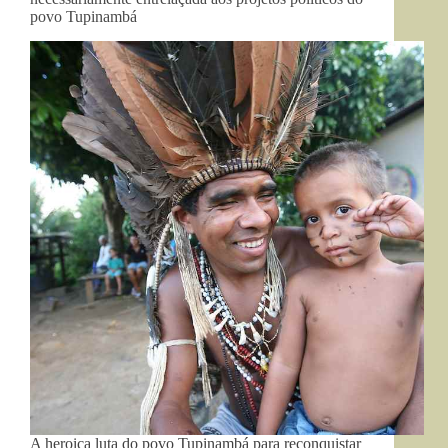
povo Tupinambá
A heroica luta do povo Tupinambá para reconquistar