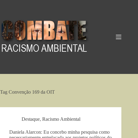
Pular
para
o
conteúdo
Tag
Convenção 169 da OIT
Destaque
,
Racismo Ambiental
Daniela Alarcon: Eu concebo minha pesquisa como
necessariamente entrelaçada aos projetos políticos do