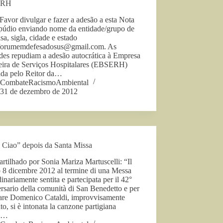
ERH
Favor divulgar e fazer a adesão a esta Nota
púdio enviando nome da entidade/grupo de
sa, sigla, cidade e estado
forumemdefesadosus@gmail.com
. As
des repudiam a adesão autocrática à Empresa
leira de Serviços Hospitalares (EBSERH)
ada pelo Reitor da…
CombateRacismoAmbiental
31 de dezembro de 2012
a Ciao” depois da Santa Missa
tilhado por Sonia Mariza Martuscelli: “Il
o 8 dicembre 2012 al termine di una Messa
dinariamente sentita e partecipata per il 42°
rsario della comunità di San Benedetto e per
dare Domenico Cataldi, improvvisamente
o, si è intonata la canzone partigiana
la…