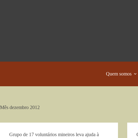
Pular
para
o
conteúdo
Quem somos
Mês
dezembro 2012
Grupo de 17 voluntários mineiros leva ajuda à