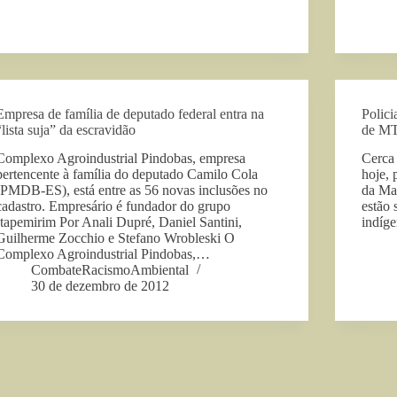
Empresa de família de deputado federal entra na
Polici
“lista suja” da escravidão
de M
Complexo Agroindustrial Pindobas, empresa
Cerca 
pertencente à família do deputado Camilo Cola
hoje, 
(PMDB-ES), está entre as 56 novas inclusões no
da Mat
cadastro. Empresário é fundador do grupo
estão 
Itapemirim Por Anali Dupré, Daniel Santini,
indíg
Guilherme Zocchio e Stefano Wrobleski O
Complexo Agroindustrial Pindobas,…
CombateRacismoAmbiental
30 de dezembro de 2012