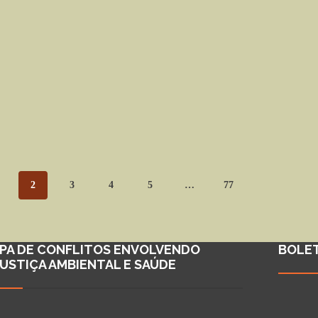
2
3
4
5
…
77
PA DE CONFLITOS ENVOLVENDO
BOLE
JUSTIÇA AMBIENTAL E SAÚDE