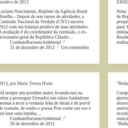
positivo de 2012
EBS
Luciano Nascimento, Repórter da Agência Brasil
Nota: 
Brasília – Depois de sete meses de atividades, a
de Re
Comissão Nacional da Verdade (CNV) encerra
pesqui
2012 com um balanço positivo de suas atividades.
para:
A avaliação é do coordenador da comissão, o ex-
entida
procurador-geral da República Cláudio…
Brasi
CombateRacismoAmbiental
realiz
31 de dezembro de 2012
Um comentário
2013, por Maria Tereza Horta
“Bell
Há sempre um acreditar maior, levando-nos na
Compar
teima a prosseguir Firmados nas raízes fundadoras
giorn
prontas a tecer a ventania feita de ideais e de porvir
straor
de vontade, de sonho e poesia Pois existe um voo e
annive
um lutar uma batalha…
ricor
CombateRacismoAmbiental
mancat
30 de dezembro de 2012
“Bel