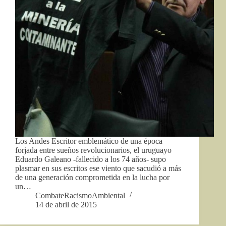
Los Andes Escritor emblemático de una época
forjada entre sueños revolucionarios, el uruguayo
Eduardo Galeano -fallecido a los 74 años- supo
plasmar en sus escritos ese viento que sacudió a más
de una generación comprometida en la lucha por
un…
CombateRacismoAmbiental
14 de abril de 2015