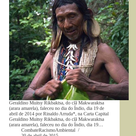
Geraldino Muitsy Rikbaktsa, do clã Makwaraktsa
(arara amarela), faleceu no dia do Índio, dia 19 de
abril de 2014 por Rinaldo Arruda*, na Carta Capital
Geraldino Muitsy Rikbaktsa, do clã Makwaraktsa
(arara amarela), faleceu no dia do Índio, dia 19…
CombateRacismoAmbiental
20 de abril de 2015