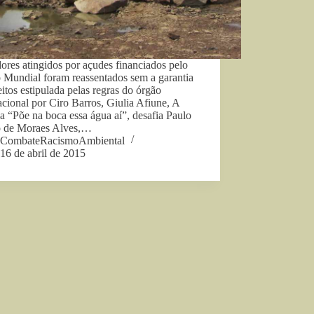
res atingidos por açudes financiados pelo
 Mundial foram reassentados sem a garantia
eitos estipulada pelas regras do órgão
acional por Ciro Barros, Giulia Afiune, A
a “Põe na boca essa água aí”, desafia Paulo
o de Moraes Alves,…
CombateRacismoAmbiental
16 de abril de 2015