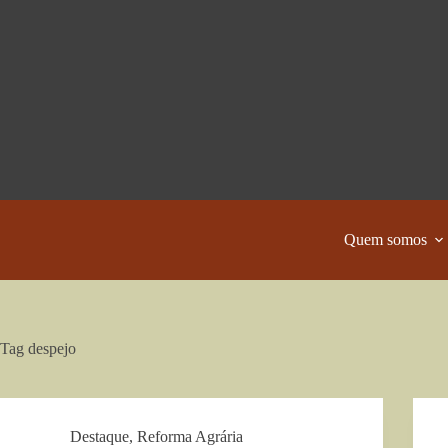
Pular
para
o
conteúdo
Quem somos
Tag
despejo
Destaque
,
Reforma Agrária