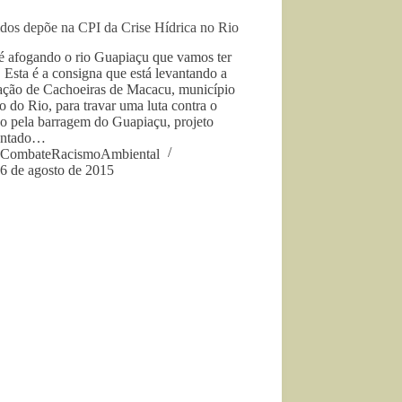
idos depõe na CPI da Crise Hídrica no Rio
é afogando o rio Guapiaçu que vamos ter
 Esta é a consigna que está levantando a
ação de Cachoeiras de Macacu, município
o do Rio, para travar uma luta contra o
jo pela barragem do Guapiaçu, projeto
entado…
CombateRacismoAmbiental
6 de agosto de 2015