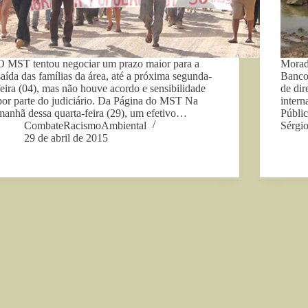
O MST tentou negociar um prazo maior para a
Morado
saída das famílias da área, até a próxima segunda-
Banco
feira (04), mas não houve acordo e sensibilidade
de dir
por parte do judiciário. Da Página do MST Na
intern
manhã dessa quarta-feira (29), um efetivo…
Públic
CombateRacismoAmbiental
Sérgi
29 de abril de 2015