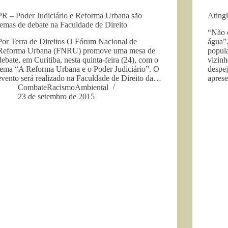
PR – Poder Judiciário e Reforma Urbana são
Ating
temas de debate na Faculdade de Direito
“Não 
Por Terra de Direitos O Fórum Nacional de
água”.
Reforma Urbana (FNRU) promove uma mesa de
popul
debate, em Curitiba, nesta quinta-feira (24), com o
vizinh
tema “A Reforma Urbana e o Poder Judiciário”. O
despe
evento será realizado na Faculdade de Direito da…
apres
CombateRacismoAmbiental
23 de setembro de 2015