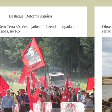
Destaque
,
Reforma Agrária
Sem Terra são despejados de fazenda ocupada em
Obras
Tapes, no RS
sertão