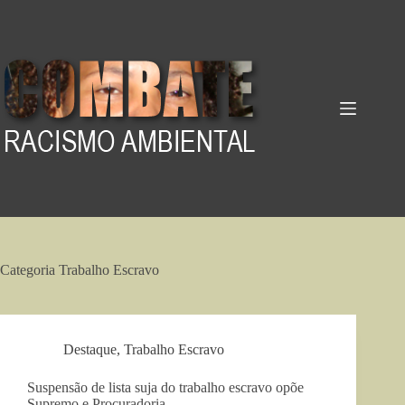
Pular
para
o
conteúdo
Categoria
Trabalho Escravo
Destaque
,
Trabalho Escravo
Suspensão de lista suja do trabalho escravo opõe
Supremo e Procuradoria