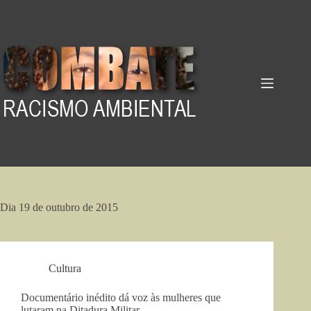
Pular
para
o
conteúdo
Dia
19 de outubro de 2015
Cultura
Documentário inédito dá voz às mulheres que
lutaram na Ditadura Militar