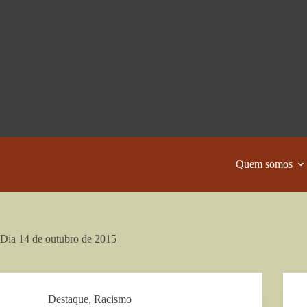
Pular
para
o
conteúdo
Quem somos
Dia
14 de outubro de 2015
Destaque
,
Racismo