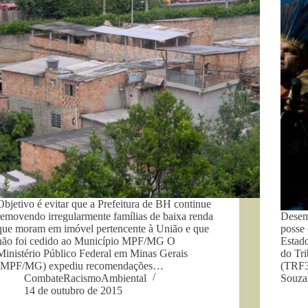
Objetivo é evitar que a Prefeitura de BH continue
removendo irregularmente famílias de baixa renda
Desem
que moram em imóvel pertencente à União e que
posse 
não foi cedido ao Município MPF/MG O
Estad
Ministério Público Federal em Minas Gerais
do Tri
(MPF/MG) expediu recomendações…
(TRF3
CombateRacismoAmbiental
Souza
14 de outubro de 2015