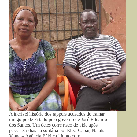
A incrível história dos rappers acusados de tramar
um golpe de Estado pelo governo de José Eduardo
dos Santos. Um deles corre risco de vida após
passar 85 dias na solitária por Eliza Capai, Natalia
Viana – Agência Pública “Junto com…