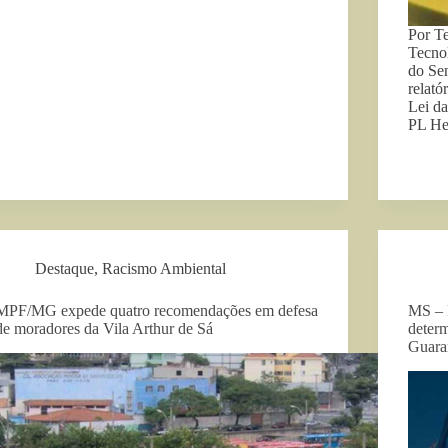
Por T
Tecno
do Sen
relató
Lei d
PL He
Destaque
,
Racismo Ambiental
MPF/MG expede quatro recomendações em defesa
MS – 
de moradores da Vila Arthur de Sá
deter
Guara