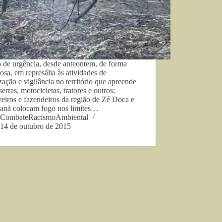
 de urgência, desde anteontem, de forma
osa, em represália às atividades de
ização e vigilância no território que apreende
erras, motocicletas, tratores e outros;
eiros e fazendeiros da região de Zé Doca e
anã colocam fogo nos limites…
CombateRacismoAmbiental
14 de outubro de 2015