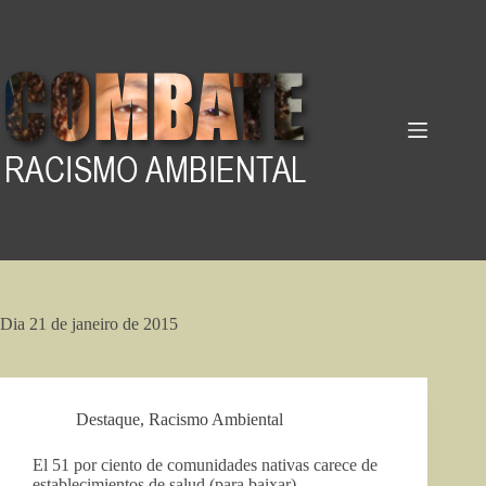
Pular
para
o
conteúdo
Dia
21 de janeiro de 2015
Destaque
,
Racismo Ambiental
El 51 por ciento de comunidades nativas carece de
establecimientos de salud (para baixar)