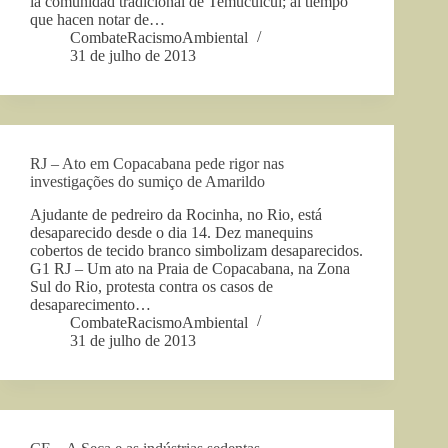
la comunidad tradicional de Temucuicui; al tiempo
que hacen notar de…
CombateRacismoAmbiental
31 de julho de 2013
RJ – Ato em Copacabana pede rigor nas
investigações do sumiço de Amarildo
Ajudante de pedreiro da Rocinha, no Rio, está
desaparecido desde o dia 14. Dez manequins
cobertos de tecido branco simbolizam desaparecidos.
G1 RJ – Um ato na Praia de Copacabana, na Zona
Sul do Rio, protesta contra os casos de
desaparecimento…
CombateRacismoAmbiental
31 de julho de 2013