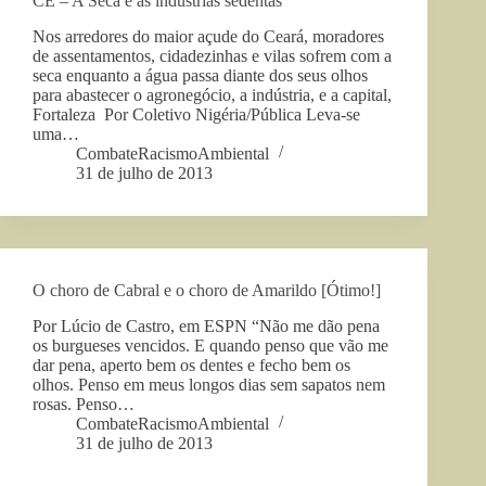
CE – A Seca e as indústrias sedentas
Nos arredores do maior açude do Ceará, moradores
de assentamentos, cidadezinhas e vilas sofrem com a
seca enquanto a água passa diante dos seus olhos
para abastecer o agronegócio, a indústria, e a capital,
Fortaleza Por Coletivo Nigéria/Pública Leva-se
uma…
CombateRacismoAmbiental
31 de julho de 2013
O choro de Cabral e o choro de Amarildo [Ótimo!]
Por Lúcio de Castro, em ESPN “Não me dão pena
os burgueses vencidos. E quando penso que vão me
dar pena, aperto bem os dentes e fecho bem os
olhos. Penso em meus longos dias sem sapatos nem
rosas. Penso…
CombateRacismoAmbiental
31 de julho de 2013