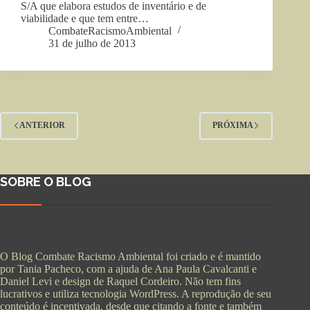
S/A que elabora estudos de inventário e de
viabilidade e que tem entre…
CombateRacismoAmbiental
31 de julho de 2013
ANTERIOR
PRÓXIMA
SOBRE O BLOG
O Blog Combate Racismo Ambiental foi criado e é mantido
por Tania Pacheco, com a ajuda de Ana Paula Cavalcanti e
Daniel Levi e design de Raquel Cordeiro. Não tem fins
lucrativos e utiliza tecnologia WordPress. A reprodução de seu
conteúdo é incentivada, desde que citando a fonte e também