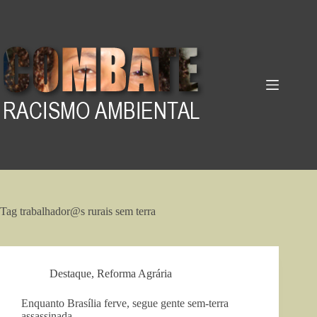
Pular
para
o
conteúdo
Tag
trabalhador@s rurais sem terra
Destaque
,
Reforma Agrária
Enquanto Brasília ferve, segue gente sem-terra
assassinada