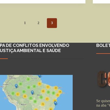
1
2
3
PA DE CONFLITOS ENVOLVENDO
BOLE
JUSTIÇA AMBIENTAL E SAÚDE
Se quiser
na aba 