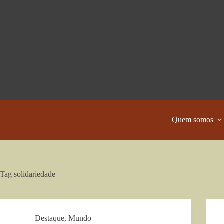
Pular
para
o
conteúdo
Quem somos
Tag
solidariedade
Destaque
,
Mundo