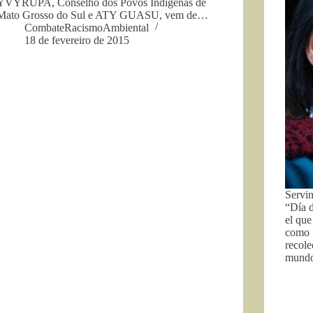
YVYRUPA, Conselho dos Povos Indígenas de
Mato Grosso do Sul e ATY GUASU, vem de…
CombateRacismoAmbiental
18 de fevereiro de 2015
Servin
“Día 
el que
como m
recole
mund