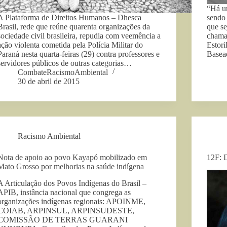
“Há u
A Plataforma de Direitos Humanos – Dhesca
sendo
Brasil, rede que reúne quarenta organizações da
que se
sociedade civil brasileira, repudia com veemência a
chama
ação violenta cometida pela Polícia Militar do
Estori
Paraná nesta quarta-feiras (29) contra professores e
Base
servidores públicos de outras categorias…
CombateRacismoAmbiental
30 de abril de 2015
Racismo Ambiental
Nota de apoio ao povo Kayapó mobilizado em
12F: 
Mato Grosso por melhorias na saúde indígena
A Articulação dos Povos Indígenas do Brasil –
APIB, instância nacional que congrega as
organizações indígenas regionais: APOINME,
COIAB, ARPINSUL, ARPINSUDESTE,
COMISSÃO DE TERRAS GUARANI