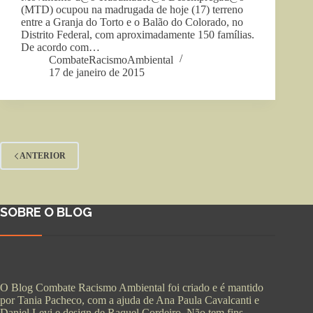
(MTD) ocupou na madrugada de hoje (17) terreno
entre a Granja do Torto e o Balão do Colorado, no
Distrito Federal, com aproximadamente 150 famílias.
De acordo com…
CombateRacismoAmbiental
17 de janeiro de 2015
ANTERIOR
SOBRE O BLOG
O Blog Combate Racismo Ambiental foi criado e é mantido
por Tania Pacheco, com a ajuda de Ana Paula Cavalcanti e
Daniel Levi e design de Raquel Cordeiro. Não tem fins