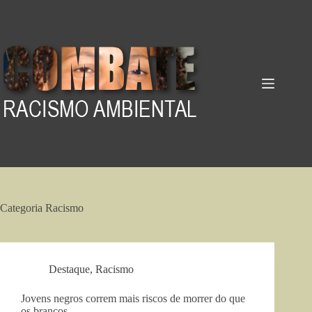
Pular
para
o
conteúdo
Categoria
Racismo
Destaque
,
Racismo
Jovens negros correm mais riscos de morrer do que
os brancos