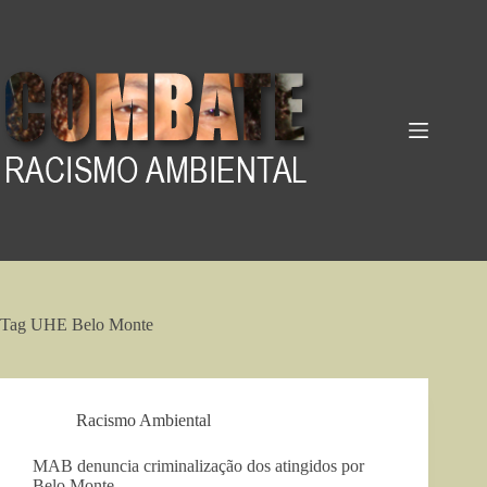
Pular
para
o
conteúdo
Tag
UHE Belo Monte
Racismo Ambiental
MAB denuncia criminalização dos atingidos por
Belo Monte