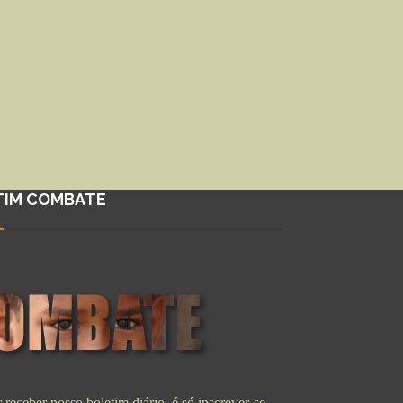
TIM COMBATE
 receber nosso boletim diário, é só inscrever-se