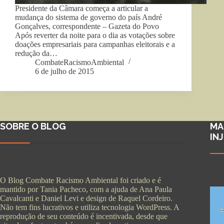
Presidente da Câmara começa a articular a
mudança do sistema de governo do país André
Gonçalves, correspondente – Gazeta do Povo
Após reverter da noite para o dia as votações sobre
doações empresariais para campanhas eleitorais e a
redução da…
CombateRacismoAmbiental
6 de julho de 2015
SOBRE O BLOG
MA
IN
O Blog Combate Racismo Ambiental foi criado e é
mantido por Tania Pacheco, com a ajuda de Ana Paula
Cavalcanti e Daniel Levi e design de Raquel Cordeiro.
Não tem fins lucrativos e utiliza tecnologia WordPress. A
reprodução de seu conteúdo é incentivada, desde que