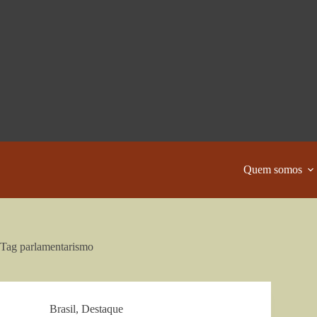
Pular
para
o
conteúdo
Quem somos
Tag
parlamentarismo
Brasil
,
Destaque