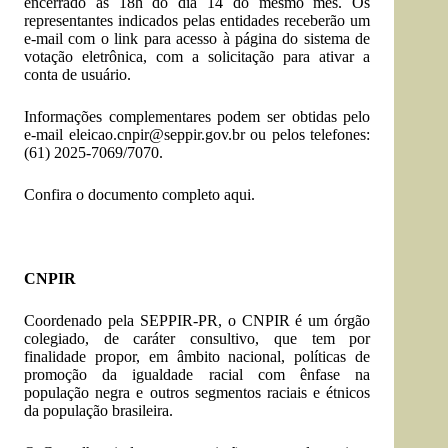
encerrado às 18h do dia 14 do mesmo mês. Os
representantes indicados pelas entidades receberão um
e-mail com o link para acesso à página do sistema de
votação eletrônica, com a solicitação para ativar a
conta de usuário.
Informações complementares podem ser obtidas pelo
e-mail
eleicao.cnpir@seppir.gov.br
ou pelos telefones:
(61) 2025-7069/7070.
Confira o documento completo
aqui
.
CNPIR
Coordenado pela SEPPIR-PR, o CNPIR é um órgão
colegiado, de caráter consultivo, que tem por
finalidade propor, em âmbito nacional, políticas de
promoção da igualdade racial com ênfase na
população negra e outros segmentos raciais e étnicos
da população brasileira.