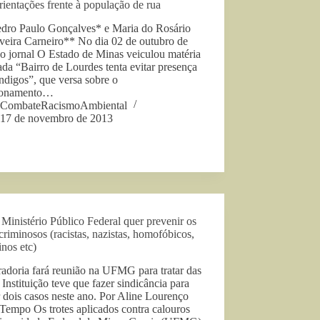
rientações frente à população de rua
edro Paulo Gonçalves* e Maria do Rosário
veira Carneiro** No dia 02 de outubro de
o jornal O Estado de Minas veiculou matéria
lada “Bairro de Lourdes tenta evitar presença
ndigos”, que versa sobre o
ionamento…
CombateRacismoAmbiental
17 de novembro de 2013
inistério Público Federal quer prevenir os
 criminosos (racistas, nazistas, homofóbicos,
nos etc)
adoria fará reunião na UFMG para tratar das
 Instituição teve que fazer sindicância para
 dois casos neste ano. Por Aline Lourenço
Tempo Os trotes aplicados contra calouros