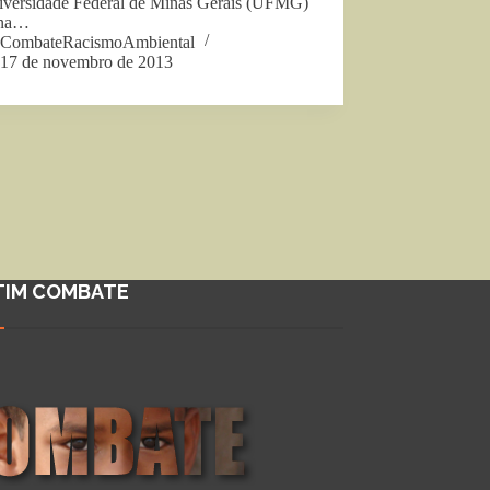
iversidade Federal de Minas Gerais (UFMG)
 na…
CombateRacismoAmbiental
17 de novembro de 2013
TIM COMBATE