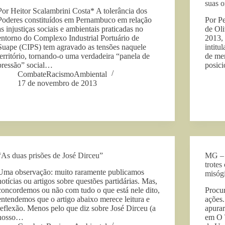
suas o
Por Heitor Scalambrini Costa* A tolerância dos
Poderes constituídos em Pernambuco em relação
Por P
às injustiças sociais e ambientais praticadas no
de Oli
entorno do Complexo Industrial Portuário de
2013, 
Suape (CIPS) tem agravado as tensões naquele
intitu
território, tornando-o uma verdadeira “panela de
de me
pressão” social…
posic
CombateRacismoAmbiental
17 de novembro de 2013
“As duas prisões de José Dirceu”
MG – M
trotes
Uma observação: muito raramente publicamos
misógi
notícias ou artigos sobre questões partidárias. Mas,
concordemos ou não com tudo o que está nele dito,
Procur
entendemos que o artigo abaixo merece leitura e
ações.
reflexão. Menos pelo que diz sobre José Dirceu (a
apurar
nosso…
em O 