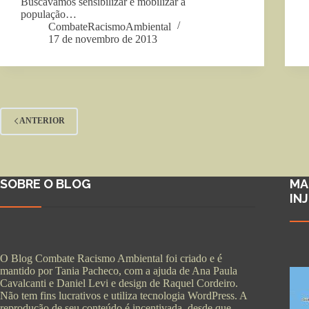
Buscávamos sensibilizar e mobilizar a
população…
CombateRacismoAmbiental
17 de novembro de 2013
ANTERIOR
SOBRE O BLOG
MA
IN
O Blog Combate Racismo Ambiental foi criado e é
mantido por Tania Pacheco, com a ajuda de Ana Paula
Cavalcanti e Daniel Levi e design de Raquel Cordeiro.
Não tem fins lucrativos e utiliza tecnologia WordPress. A
reprodução de seu conteúdo é incentivada, desde que