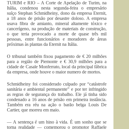
TURIM e RIO – A Corte de Apelação de Turim, na
Itália, condenou nesta segunda-feira o empresário
suíço Stephan Schmidheiny, dono da empresa Eternit,
a 18 anos de prisão por desastre doloso. A empresa
usava fibra de amianto, mineral altamente tóxico e
cancerígeno, na produção de materiais de construção,
o que teria provocado a morte de quase três mil
pessoas, entre funcionários e moradores de áreas
próximas às plantas da Eternit na Itália.
O tribunal também fixou pagamento de € 20 milhões
para a região de Piemonte e € 30,9 milhões para a
cidade de Casale Monferrato, local da principal fábrica
da empresa, onde houve o maior numero de mortos.
Schmidheiny foi considerado culpado por “catástrofe
sanitária e ambiental permanente” e por ter infringido
as regras de segurança do trabalho. Ele já tinha sido
condenado a 16 anos de prisão em primeira instância.
Também era réu na ação o barão belga Louis De
Cartier, que morreu em maio.
— A sentença é um hino à vida. É um sonho que se
torna realidade — comemorou o promotor Raffaele