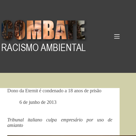
Pular
para
o
conteúdo
Dono da Eternit é condenado a 18 anos de prisão
6 de junho de 2013
Tribunal italiano culpa empresário por uso de
amianto