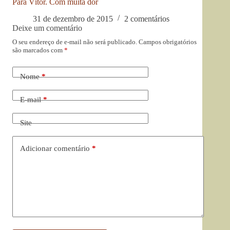
Para Vítor. Com muita dor
31 de dezembro de 2015
2 comentários
Deixe um comentário
O seu endereço de e-mail não será publicado.
Campos obrigatórios
são marcados com
*
Nome
*
E-mail
*
Site
Adicionar comentário
*