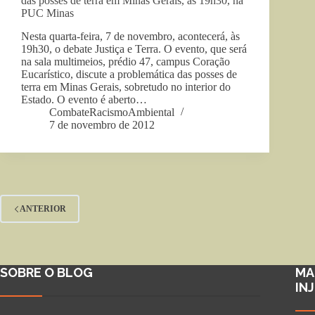
das posses de terra em Minas Gerais, às 19h30, na
PUC Minas
Nesta quarta-feira, 7 de novembro, acontecerá, às
19h30, o debate Justiça e Terra. O evento, que será
na sala multimeios, prédio 47, campus Coração
Eucarístico, discute a problemática das posses de
terra em Minas Gerais, sobretudo no interior do
Estado. O evento é aberto…
CombateRacismoAmbiental
7 de novembro de 2012
ANTERIOR
SOBRE O BLOG
MA
IN