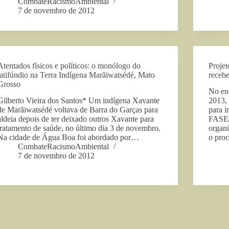
CombateRacismoAmbiental
7 de novembro de 2012
Atentados físicos e políticos: o monólogo do
Proje
latifúndio na Terra Indígena Marãiwatsédé, Mato
receb
Grosso
No en
Gilberto Vieira dos Santos* Um indígena Xavante
2013,
de Marãiwatsédé voltava de Barra do Garças para
para i
aldeia depois de ter deixado outros Xavante para
FASE
tratamento de saúde, no último dia 3 de novembro.
organi
Na cidade de Água Boa foi abordado por…
o proc
CombateRacismoAmbiental
7 de novembro de 2012