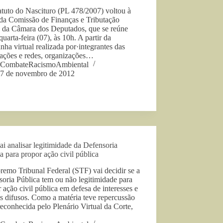
tuto do Nascituro (PL 478/2007) voltou à
 da Comissão de Finanças e Tributação
 da Câmara dos Deputados, que se reúne
quarta-feira (07), às 10h. A partir da
ha virtual realizada por·integrantes das
lações e redes, organizações…
CombateRacismoAmbiental
7 de novembro de 2012
i analisar legitimidade da Defensoria
a para propor ação civil pública
emo Tribunal Federal (STF) vai decidir se a
oria Pública tem ou não legitimidade para
r ação civil pública em defesa de interesses e
os difusos. Como a matéria teve repercussão
reconhecida pelo Plenário Virtual da Corte,