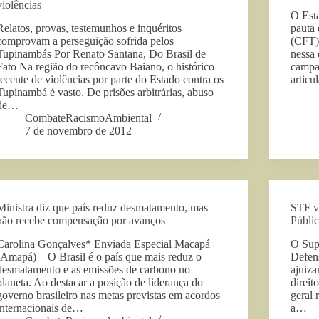
violências
O Esta
Relatos, provas, testemunhos e inquéritos
pauta
comprovam a perseguição sofrida pelos
(CFT)
Tupinambás Por Renato Santana, Do Brasil de
nessa 
Fato Na região do recôncavo Baiano, o histórico
campan
recente de violências por parte do Estado contra os
articu
Tupinambá é vasto. De prisões arbitrárias, abuso
de…
CombateRacismoAmbiental
7 de novembro de 2012
Ministra diz que país reduz desmatamento, mas
STF va
não recebe compensação por avanços
Públic
Carolina Gonçalves* Enviada Especial Macapá
O Supr
(Amapá) – O Brasil é o país que mais reduz o
Defens
desmatamento e as emissões de carbono no
ajuiza
planeta. Ao destacar a posição de liderança do
direit
governo brasileiro nas metas previstas em acordos
geral 
internacionais de…
a…