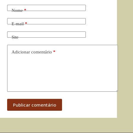
Nome
*
E-mail
*
Site
Adicionar comentário
*
Publicar comentário