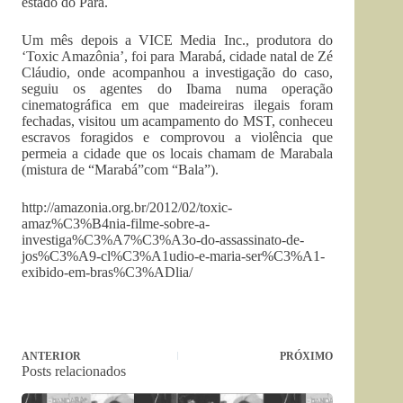
estado do Pará.
Um mês depois a VICE Media Inc., produtora do
‘Toxic Amazônia’, foi para Marabá, cidade natal de Zé
Cláudio, onde acompanhou a investigação do caso,
seguiu os agentes do Ibama numa operação
cinematográfica em que madeireiras ilegais foram
fechadas, visitou um acampamento do MST, conheceu
escravos foragidos e comprovou a violência que
permeia a cidade que os locais chamam de Marabala
(mistura de “Marabá”com “Bala”).
http://amazonia.org.br/2012/02/toxic-
amaz%C3%B4nia-filme-sobre-a-
investiga%C3%A7%C3%A3o-do-assassinato-de-
jos%C3%A9-cl%C3%A1udio-e-maria-ser%C3%A1-
exibido-em-bras%C3%ADlia/
ANTERIOR
PRÓXIMO
Posts relacionados